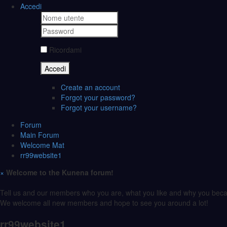
Accedi
Ricordami
Accedi
Create an account
Forgot your password?
Forgot your username?
Forum
Main Forum
Welcome Mat
rr99website1
×
Welcome to the Kunena forum!
Tell us and our members who you are, what you like and why you beca
We welcome all new members and hope to see you around a lot!
rr99website1