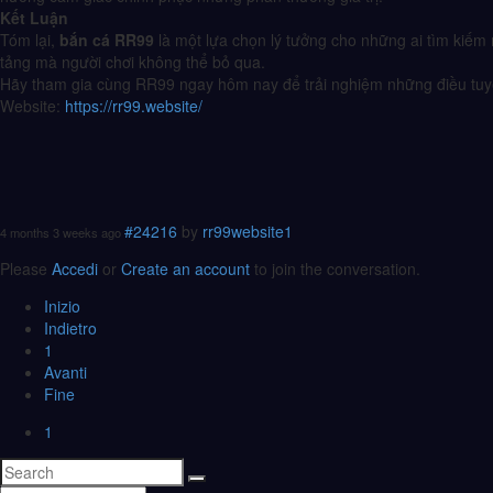
Kết Luận
Tóm lại,
bắn cá RR99
là một lựa chọn lý tưởng cho những ai tìm kiếm m
tảng mà người chơi không thể bỏ qua.
Hãy tham gia cùng RR99 ngay hôm nay để trải nghiệm những điều tuyệt
Website:
https://rr99.website/
#24216
by
rr99website1
4 months 3 weeks ago
Please
Accedi
or
Create an account
to join the conversation.
Inizio
Indietro
1
Avanti
Fine
1