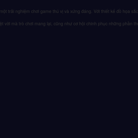
ột trải nghiệm chơi game thú vị và xứng đáng. Với thiết kế đồ họa sắc
 vời mà trò chơi mang lại, cũng như cơ hội chinh phục những phần th