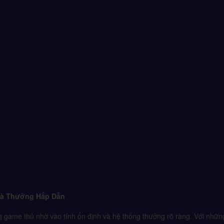
 và Thưởng Hấp Dẫn
game thủ nhờ vào tính ổn định và hệ thống thưởng rõ ràng. Với những 